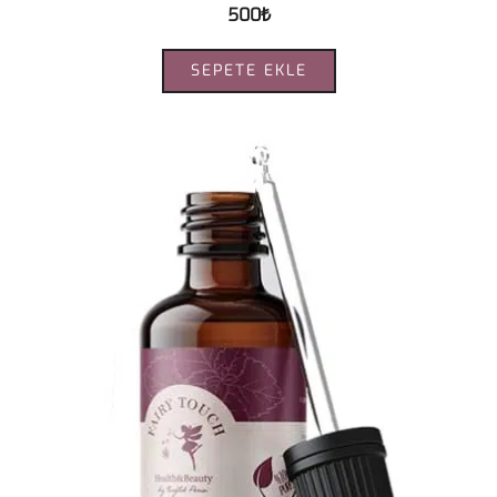
500
₺
SEPETE EKLE