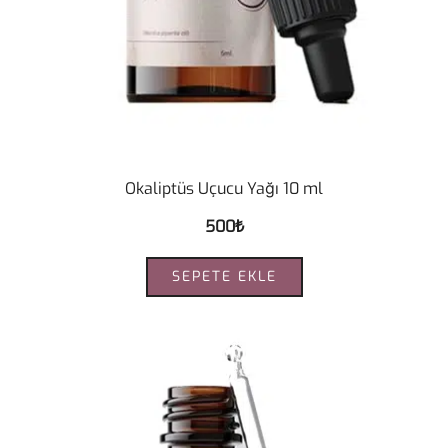
Okaliptüs Uçucu Yağı 10 ml
500
₺
SEPETE EKLE