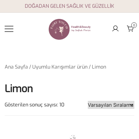
Skip
DOĞADAN GELEN SAĞLIK VE GÜZELLİK
to
content
0
Aromaterapi yağları,
Fairy Touch
doğal sağlık ve
güzellik ürünleri
Ana Sayfa
/ Uyumlu Karışımlar ürün / Limon
Limon
Gösterilen sonuç sayısı: 10