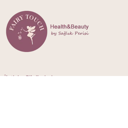
İletişim Bilgilerimiz
Yaka Mah. Palamutbükü Cad. No:101 Datça / MUĞLA
0505 473 56 83
iletisim@fairytouch.com.tr