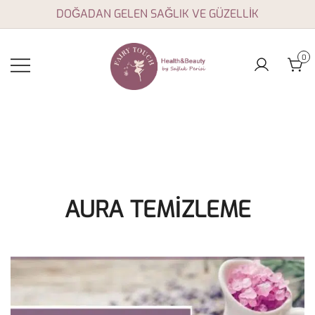
Skip
DOĞADAN GELEN SAĞLIK VE GÜZELLİK
to
content
0
Aromaterapi yağları,
Fairy Touch
doğal sağlık ve
güzellik ürünleri
AURA TEMİZLEME