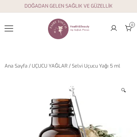
Skip
DOĞADAN GELEN SAĞLIK VE GÜZELLİK
to
content
0
Aromaterapi yağları,
Fairy Touch
doğal sağlık ve
güzellik ürünleri
Ana Sayfa
/
UÇUCU YAĞLAR
/ Selvi Uçucu Yağı 5 ml
🔍