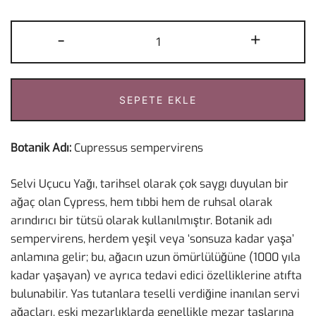
Selvi
-
+
Uçucu
Yağı
5
SEPETE EKLE
ml
adet
Botanik Adı:
Cupressus sempervirens
Selvi Uçucu Yağı, tarihsel olarak çok saygı duyulan bir
ağaç olan
Cypress
, hem tıbbi hem de ruhsal olarak
arındırıcı bir tütsü olarak kullanılmıştır. Botanik adı
sempervirens, herdem yeşil veya ‘sonsuza kadar yaşa’
anlamına gelir; bu, ağacın uzun ömürlülüğüne (1000 yıla
kadar yaşayan) ve ayrıca tedavi edici özelliklerine atıfta
bulunabilir. Yas tutanlara teselli verdiğine inanılan servi
ağaçları, eski mezarlıklarda genellikle mezar taşlarına