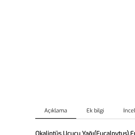
Açıklama
Ek bilgi
İnce
Okaliptüs Uçucu Yağı(Eucalpytus),E