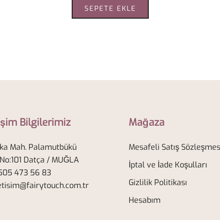
SEPETE EKLE
işim Bilgilerimiz
Mağaza
ka Mah. Palamutbükü
Mesafeli Satış Sözleşmes
 No:101 Datça / MUĞLA
İptal ve İade Koşulları
05 473 56 83
Gizlilik Politikası
etisim@fairytouch.com.tr
Hesabım