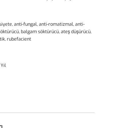
iyete, anti-fungal, anti-romatizmal, anti-
 söktürücü, balgam söktürücü, ateş düşürücü,
tik, rubefacient
Yıl
ı