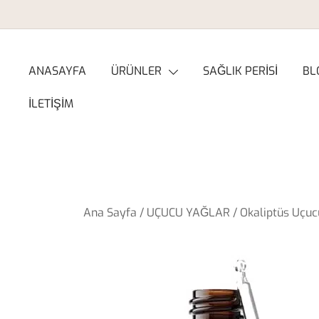
Skip
to
content
ANASAYFA
ÜRÜNLER
SAĞLIK PERİSİ
BL
İLETİŞİM
Ana Sayfa
/
UÇUCU YAĞLAR
/ Okaliptüs Uçuc