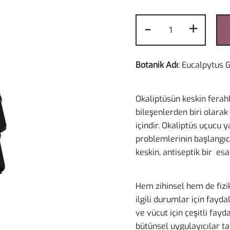
Okaliptüs
-
+
Uçucu
Yağı
10
Botanik Adı
: Eucalpytus 
ml
adet
Okaliptüsün keskin ferahl
bileşenlerden biri olarak
içindir. Okaliptüs uçucu 
problemlerinin başlangı
keskin, antiseptik bir esa
Hem zihinsel hem de fizik
ilgili durumlar için faydal
ve vücut için çeşitli fay
bütünsel uygulayıcılar ta