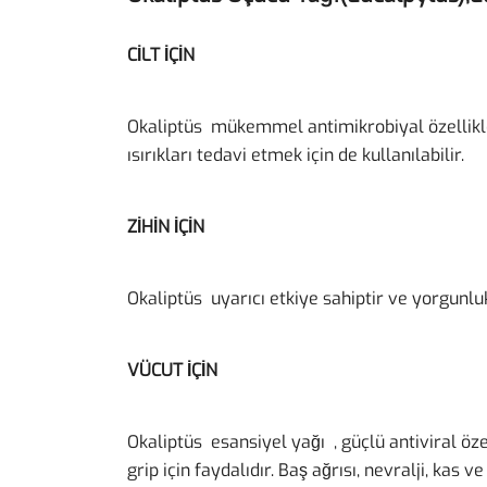
CİLT İÇİN
Okaliptüs mükemmel antimikrobiyal özellikle
ısırıkları tedavi etmek için de kullanılabilir.
ZİHİN İÇİN
Okaliptüs uyarıcı etkiye sahiptir ve yorgunluk,
VÜCUT İÇİN
Okaliptüs esansiyel yağı , güçlü antiviral öze
grip için faydalıdır. Baş ağrısı, nevralji, kas v