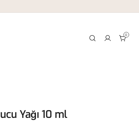
0
çucu Yağı 10 ml