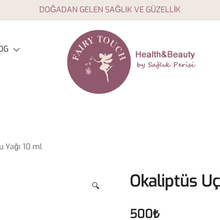
DOĞADAN GELEN SAĞLIK VE GÜZELLİK
OG
Aromaterapi yağları, doğal
Fairy Touch
sağlık ve güzellik ürünleri
u Yağı 10 ml
Okaliptüs U
🔍
500
₺