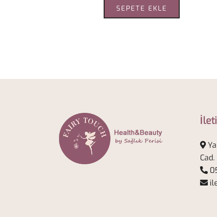
SEPETE EKLE
İlet
Ya
Cad.
05
il