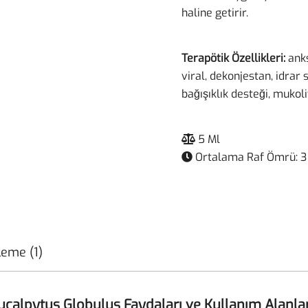
haline getirir.
Terapötik Özellikleri:
anks
viral, dekonjestan, idrar
bağışıklık desteği, mukoli
5 Ml
Ortalama Raf Ömrü: 3 
leme (1)
ucalpytus Globulus Faydaları ve Kullanım Alanlar