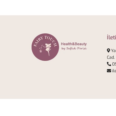
İlet
Ya
Cad.
05
il