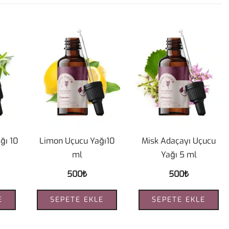
ğı 10
Limon Uçucu Yağı10
Misk Adaçayı Uçucu
ml
Yağı 5 ml
500
₺
500
₺
E
SEPETE EKLE
SEPETE EKLE