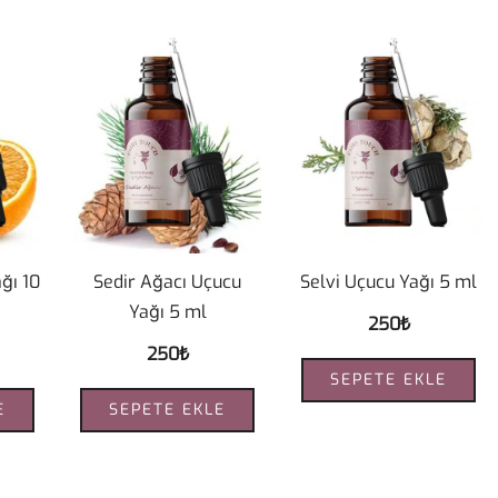
ğı 10
Sedir Ağacı Uçucu
Selvi Uçucu Yağı 5 ml
Yağı 5 ml
250
₺
250
₺
SEPETE EKLE
E
SEPETE EKLE