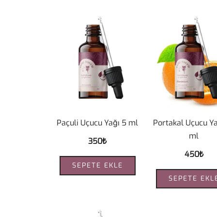
Paçuli Uçucu Yağı 5 ml
Portakal Uçucu Ya
ml
350
₺
450
₺
SEPETE EKLE
SEPETE EKL