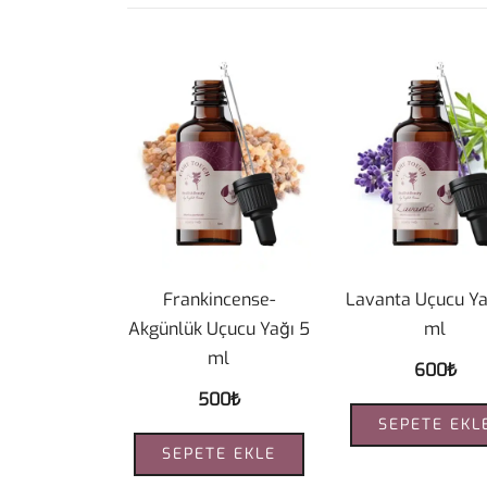
Frankincense-
Lavanta Uçucu Ya
Akgünlük Uçucu Yağı 5
ml
ml
600
₺
500
₺
SEPETE EKL
SEPETE EKLE