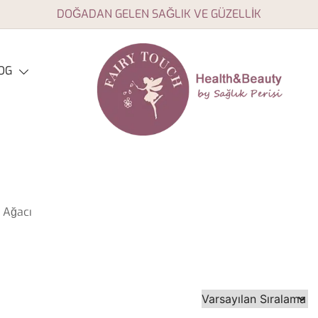
DOĞADAN GELEN SAĞLIK VE GÜZELLİK
OG
Aromaterapi yağları, doğal
Fairy Touch
sağlık ve güzellik ürünleri
 Ağacı