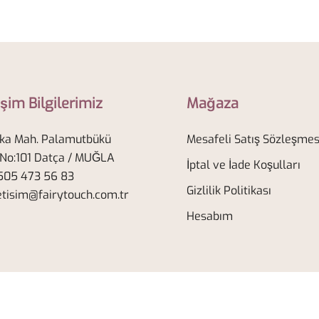
işim Bilgilerimiz
Mağaza
ka Mah. Palamutbükü
Mesafeli Satış Sözleşmes
 No:101 Datça / MUĞLA
İptal ve İade Koşulları
05 473 56 83
Gizlilik Politikası
etisim@fairytouch.com.tr
Hesabım
© 2026 Fairy Touch. Powered by
Botiga