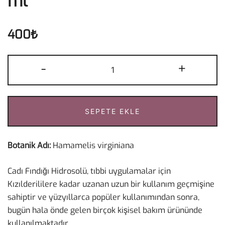
ml
400
₺
Cadı
-
+
Fındığı
Hidrosolü
100
SEPETE EKLE
ml
adet
Botanik Adı:
Hamamelis virginiana
Cadı Fındığı Hidrosolü, tıbbi uygulamalar için
Kızılderililere kadar uzanan uzun bir kullanım geçmişine
sahiptir ve yüzyıllarca popüler kullanımından sonra,
bugün hala önde gelen birçok kişisel bakım ürününde
kullanılmaktadır.