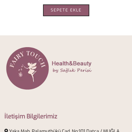
SEPETE EKLE
İletişim Bilgilerimiz
Yaka Mah. Palamutbükü Cad. No:101 Datça / MUĞLA