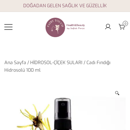
Skip
DOĞADAN GELEN SAĞLIK VE GÜZELLİK
to
content
0
Aromaterapi yağları,
Fairy Touch
doğal sağlık ve
güzellik ürünleri
Ana Sayfa
/
HİDROSOL-ÇİÇEK SULARI
/ Cadı Fındığı
Hidrosolü 100 ml
🔍