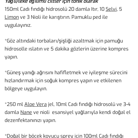
Yağlı/leke eğilimli ciltler için tonik olarak
150ml Cadı fındığı hidrosolü 20 damla Itır, 10
Selvi
, 5
Limon
ve 3 Nioli ile karıştırın. Pamuklu ped ile
uygulayınız.
*Göz altındaki torbaları/şişliği azaltmak için pamuğu
hidrosolle ıslatın ve 5 dakika gözlerin üzerine kompres
yapın.
*Güneş yanığı ağrısını hafifletmek ve iyileşme sürecini
hızlandırmak için soğuk kompres yapın ve etkilenen
bölgeye uygulayın.
*250 ml
Aloe Vera
jel, 10ml Cadı fındığı hidrosolü ve 3-4
damla
Nane
ve nioli esansiyel yağlarıyla kendi doğal el
dezenfektanınızı yapın.
*Doğal bir böcek kovucu sprey için 100ml Cadı fındığı