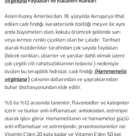
virginiana
Faydaları ve Kullanım Alanları
Aslen Kuzey Amerika’dan, 18. yüzyılda Avrupa’ya ithal
edilen cadı fındığı, karakteristik özelliği meyve ile aynı
anda büyümeleri olan, kokulu örümcek şeklinde sarı
veya kırmızı renkli çiçekleri olan bir çalıdır. Tarihsel
olarak Kızılderililer tarafından çok sayıda faydaları
(böcek ısırıkları, ülserler ve yaralar dahil olmak üzere
çok çeşitli cilt rahatsızlıklarının tedavisi ) nedeniyle
övülen bu terapötik hidrolat, cadı fındığı
(
Hammemelis
virginiana
)
çalısının dallarından ve yapraklarından
buhar distilasyonundan elde edilir.
%5 ila %12 arasında tanenler, flavonoidler ve kateşinler
içerir ve bunlar anti-inflamatuar, antioksidan, astrenjan
olarak işlev görür. Hamamelitanin ve hamameloz güçlü
anti-inflamatuar ve astrenjandır, proantosinaninler ise
Vitamin C’den 20 kata kadar ve Vitamin E’den 50 kat