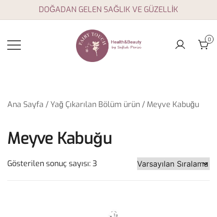
Skip
DOĞADAN GELEN SAĞLIK VE GÜZELLİK
to
content
0
Aromaterapi yağları,
Fairy Touch
doğal sağlık ve
güzellik ürünleri
Ana Sayfa
/ Yağ Çıkarılan Bölüm ürün / Meyve Kabuğu
Meyve Kabuğu
Gösterilen sonuç sayısı: 3