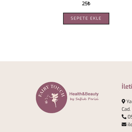
25
₺
SEPETE EKLE
İlet
Ya
Cad.
05
il