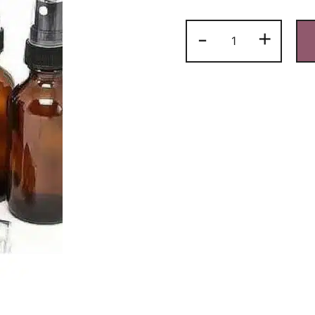
Anber
-
+
Cam
Sprey
Şişe
100
ml
adet