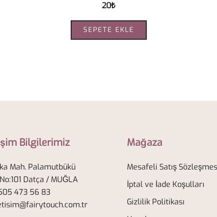
20
₺
SEPETE EKLE
işim Bilgilerimiz
Mağaza
ka Mah. Palamutbükü
Mesafeli Satış Sözleşmes
 No:101 Datça / MUĞLA
İptal ve İade Koşulları
05 473 56 83
Gizlilik Politikası
etisim@fairytouch.com.tr