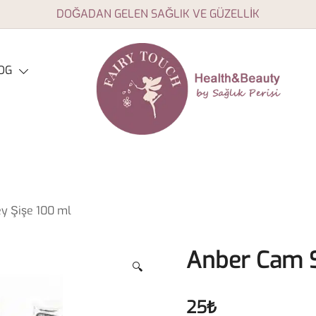
DOĞADAN GELEN SAĞLIK VE GÜZELLİK
OG
Aromaterapi yağları, doğal
Fairy Touch
sağlık ve güzellik ürünleri
y Şişe 100 ml
Anber Cam S
🔍
25
₺