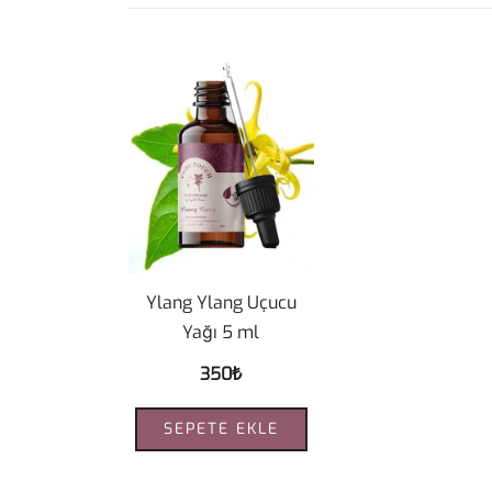
Ylang Ylang Uçucu
Yağı 5 ml
350
₺
SEPETE EKLE