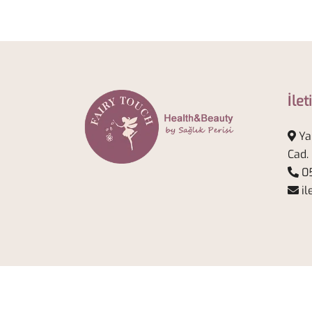
İlet
Ya
Cad.
05
il