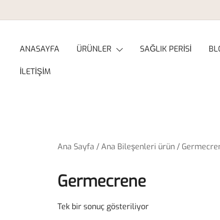
Skip
to
content
ANASAYFA
ÜRÜNLER
SAĞLIK PERİSİ
BL
İLETİŞİM
Ana Sayfa
/ Ana Bileşenleri ürün / Germecre
Germecrene
Tek bir sonuç gösteriliyor