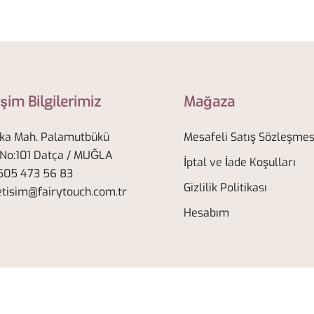
işim Bilgilerimiz
Mağaza
ka Mah. Palamutbükü
Mesafeli Satış Sözleşmes
 No:101 Datça / MUĞLA
İptal ve İade Koşulları
05 473 56 83
Gizlilik Politikası
etisim@fairytouch.com.tr
Hesabım
© 2026 Fairy Touch. Powered by
Botiga