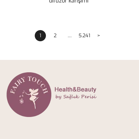
difüzör karışımı”
Yazı
1
2
…
5.241
>
dolaşımı