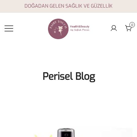
Skip
DOĞADAN GELEN SAĞLIK VE GÜZELLİK
to
content
0
Aromaterapi yağları,
Fairy Touch
doğal sağlık ve
güzellik ürünleri
Perisel Blog